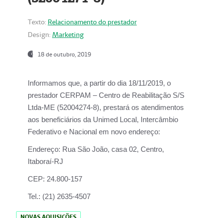
Texto:
Relacionamento do prestador
Design:
Marketing
18 de outubro, 2019
Informamos que, a partir do dia
18/11/2019
, o
prestador
CERPAM – Centro de Reabilitação S/S
Ltda-ME
(52004274-8), prestará os atendimentos
aos beneficiários da
Unimed Local, Intercâmbio
Federativo e Nacional
em novo endereço:
Endereço:
Rua São João, casa 02, Centro,
Itaboraí-RJ
CEP:
24.800-157
Tel.:
(21) 2635-4507
NOVAS AQUISIÇÕES