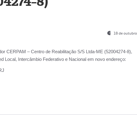
04274-8)
18 de outubro
ador
CERPAM – Centro de Reabilitação S/S Ltda-ME
(52004274-8),
d Local, Intercâmbio Federativo e Nacional
em novo endereço:
-RJ