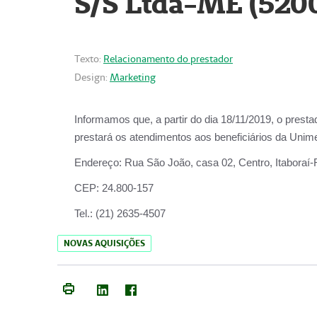
S/S Ltda-ME (520
Texto:
Relacionamento do prestador
Design:
Marketing
Informamos que, a partir do dia
18/11/2019
, o prest
prestará os atendimentos aos beneficiários da
Unime
Endereço:
Rua São João, casa 02, Centro, Itaboraí
CEP:
24.800-157
Tel.:
(21) 2635-4507
NOVAS AQUISIÇÕES