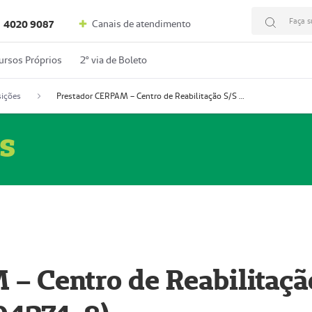
Faça s
Canais de atendimento
4020 9087
ursos Próprios
2º via de Boleto
ições
Prestador CERPAM – Centro de Reabilitação S/S Ltda-ME (52004274-8)
s
– Centro de Reabilitaçã