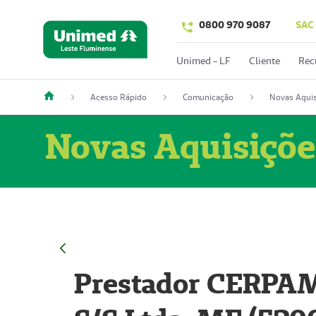
0800 970 9087
SAC
Unimed - LF
Cliente
Rec
Acesso Rápido
Comunicação
Novas Aquis
Novas Aquisiçõe
Prestador CERPAM 