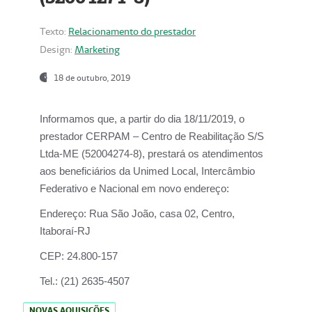
Texto:
Relacionamento do prestador
Design:
Marketing
18 de outubro, 2019
Informamos que, a partir do dia
18/11/2019
, o
prestador
CERPAM – Centro de Reabilitação S/S
Ltda-ME
(52004274-8), prestará os atendimentos
aos beneficiários da
Unimed Local, Intercâmbio
Federativo e Nacional
em novo endereço:
Endereço:
Rua São João, casa 02, Centro,
Itaboraí-RJ
CEP:
24.800-157
Tel.:
(21) 2635-4507
NOVAS AQUISIÇÕES