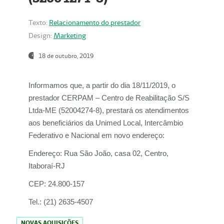
Texto:
Relacionamento do prestador
Design:
Marketing
18 de outubro, 2019
Informamos que, a partir do dia
18/11/2019
, o
prestador
CERPAM – Centro de Reabilitação S/S
Ltda-ME
(52004274-8), prestará os atendimentos
aos beneficiários da
Unimed Local, Intercâmbio
Federativo e Nacional
em novo endereço:
Endereço:
Rua São João, casa 02, Centro,
Itaboraí-RJ
CEP:
24.800-157
Tel.:
(21) 2635-4507
NOVAS AQUISIÇÕES