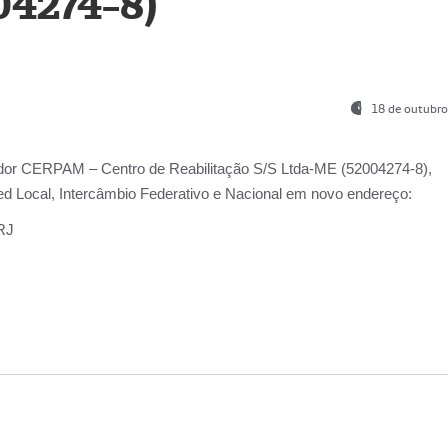
04274-8)
18 de outubro
ador
CERPAM – Centro de Reabilitação S/S Ltda-ME
(52004274-8),
d Local, Intercâmbio Federativo e Nacional
em novo endereço:
-RJ