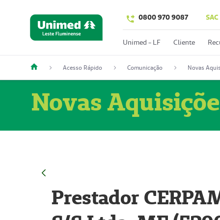
0800 970 9087
SAC
Unimed - LF
Cliente
Rec
Acesso Rápido
Comunicação
Novas Aquis
Novas Aquisiçõe
Prestador CERPAM 