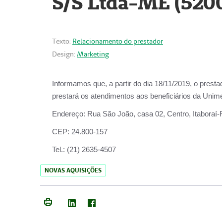
S/S Ltda-ME (520
Texto:
Relacionamento do prestador
Design:
Marketing
Informamos que, a partir do dia
18/11/2019
, o prest
prestará os atendimentos aos beneficiários da
Unime
Endereço:
Rua São João, casa 02, Centro, Itaboraí
CEP:
24.800-157
Tel.:
(21) 2635-4507
NOVAS AQUISIÇÕES