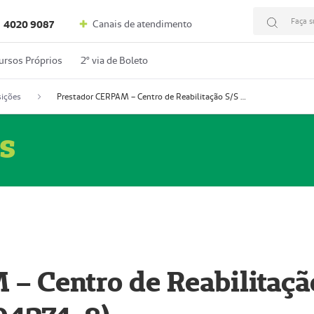
Faça s
Canais de atendimento
4020 9087
ursos Próprios
2º via de Boleto
ições
Prestador CERPAM – Centro de Reabilitação S/S Ltda-ME (52004274-8)
s
– Centro de Reabilitaçã