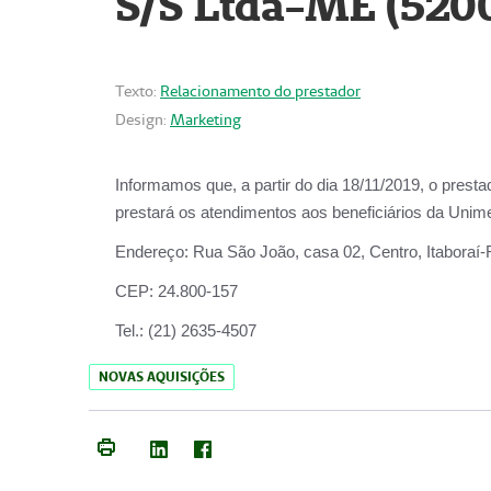
S/S Ltda-ME (520
Texto:
Relacionamento do prestador
Design:
Marketing
Informamos que, a partir do dia
18/11/2019
, o prest
prestará os atendimentos aos beneficiários da
Unime
Endereço:
Rua São João, casa 02, Centro, Itaboraí
CEP:
24.800-157
Tel.:
(21) 2635-4507
NOVAS AQUISIÇÕES