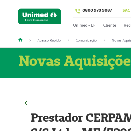
0800 970 9087
SAC
Unimed - LF
Cliente
Rec
Acesso Rápido
Comunicação
Novas Aquis
Novas Aquisiçõe
Prestador CERPAM 