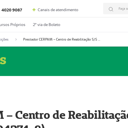
Faça s
Canais de atendimento
4020 9087
ursos Próprios
2º via de Boleto
ições
Prestador CERPAM – Centro de Reabilitação S/S Ltda-ME (52004274-8)
s
– Centro de Reabilitaçã