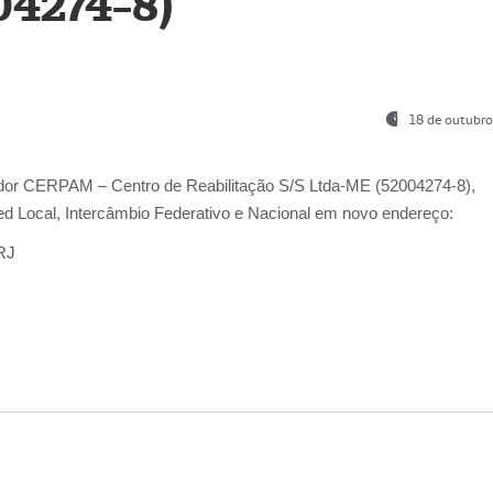
04274-8)
18 de outubro
ador
CERPAM – Centro de Reabilitação S/S Ltda-ME
(52004274-8),
d Local, Intercâmbio Federativo e Nacional
em novo endereço:
-RJ