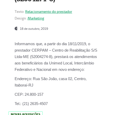
Texto:
Relacionamento do prestador
Design:
Marketing
18 de outubro, 2019
Informamos que, a partir do dia
18/11/2019
, o
prestador
CERPAM – Centro de Reabilitação S/S
Ltda-ME
(52004274-8), prestará os atendimentos
aos beneficiários da
Unimed Local, Intercâmbio
Federativo e Nacional
em novo endereço:
Endereço:
Rua São João, casa 02, Centro,
Itaboraí-RJ
CEP:
24.800-157
Tel.:
(21) 2635-4507
NOVAS AQUISIÇÕES