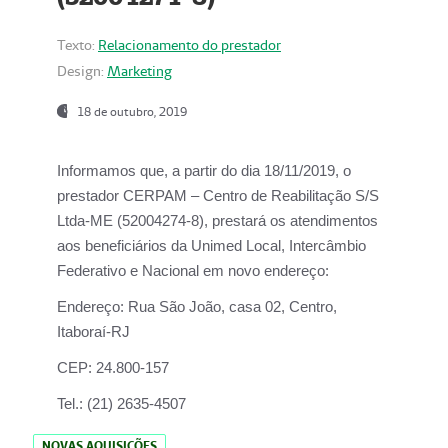
Texto:
Relacionamento do prestador
Design:
Marketing
18 de outubro, 2019
Informamos que, a partir do dia
18/11/2019
, o
prestador
CERPAM – Centro de Reabilitação S/S
Ltda-ME
(52004274-8), prestará os atendimentos
aos beneficiários da
Unimed Local, Intercâmbio
Federativo e Nacional
em novo endereço:
Endereço:
Rua São João, casa 02, Centro,
Itaboraí-RJ
CEP:
24.800-157
Tel.:
(21) 2635-4507
NOVAS AQUISIÇÕES