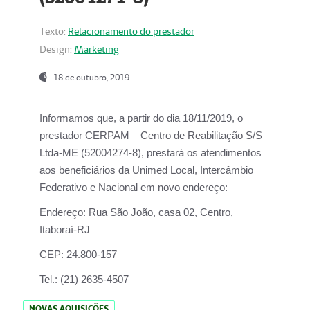
Texto:
Relacionamento do prestador
Design:
Marketing
18 de outubro, 2019
Informamos que, a partir do dia
18/11/2019
, o
prestador
CERPAM – Centro de Reabilitação S/S
Ltda-ME
(52004274-8), prestará os atendimentos
aos beneficiários da
Unimed Local, Intercâmbio
Federativo e Nacional
em novo endereço:
Endereço:
Rua São João, casa 02, Centro,
Itaboraí-RJ
CEP:
24.800-157
Tel.:
(21) 2635-4507
NOVAS AQUISIÇÕES