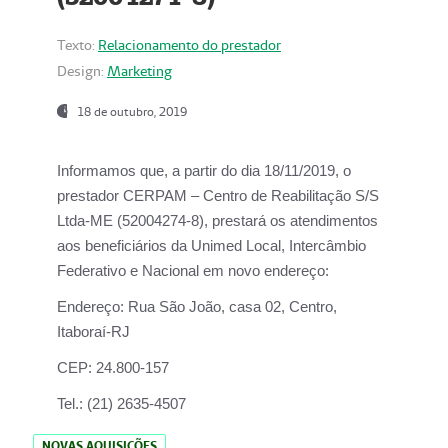
Texto:
Relacionamento do prestador
Design:
Marketing
18 de outubro, 2019
Informamos que, a partir do dia
18/11/2019
, o
prestador
CERPAM – Centro de Reabilitação S/S
Ltda-ME
(52004274-8), prestará os atendimentos
aos beneficiários da
Unimed Local, Intercâmbio
Federativo e Nacional
em novo endereço:
Endereço:
Rua São João, casa 02, Centro,
Itaboraí-RJ
CEP:
24.800-157
Tel.:
(21) 2635-4507
NOVAS AQUISIÇÕES