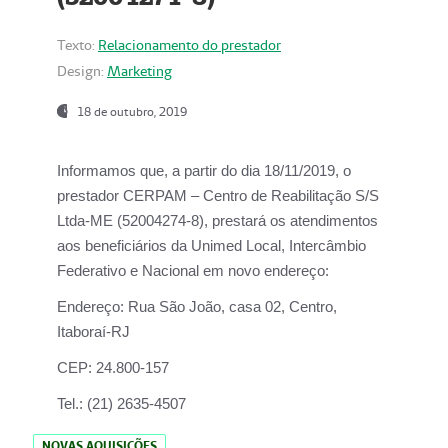
Texto:
Relacionamento do prestador
Design:
Marketing
18 de outubro, 2019
Informamos que, a partir do dia
18/11/2019
, o
prestador
CERPAM – Centro de Reabilitação S/S
Ltda-ME
(52004274-8), prestará os atendimentos
aos beneficiários da
Unimed Local, Intercâmbio
Federativo e Nacional
em novo endereço:
Endereço:
Rua São João, casa 02, Centro,
Itaboraí-RJ
CEP:
24.800-157
Tel.:
(21) 2635-4507
NOVAS AQUISIÇÕES