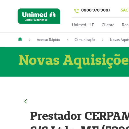
0800 970 9087
SAC
Unimed - LF
Cliente
Rec
Acesso Rápido
Comunicação
Novas Aquis
Novas Aquisiçõe
Prestador CERPAM 