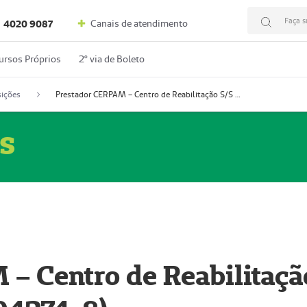
Faça s
Canais de atendimento
4020 9087
ursos Próprios
2º via de Boleto
ições
Prestador CERPAM – Centro de Reabilitação S/S Ltda-ME (52004274-8)
s
– Centro de Reabilitaçã