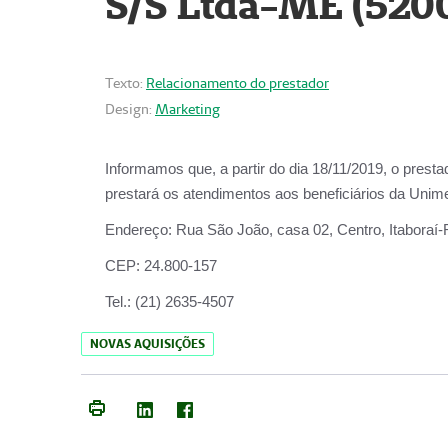
S/S Ltda-ME (520
Texto:
Relacionamento do prestador
Design:
Marketing
Informamos que, a partir do dia
18/11/2019
, o prest
prestará os atendimentos aos beneficiários da
Unime
Endereço:
Rua São João, casa 02, Centro, Itaboraí
CEP:
24.800-157
Tel.:
(21) 2635-4507
NOVAS AQUISIÇÕES