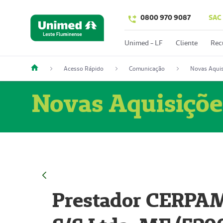
0800 970 9087
SAC
Unimed - LF
Cliente
Rec
Acesso Rápido
Comunicação
Novas Aquis
Novas Aquisiçõe
Prestador CERPAM 