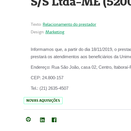
S/S Ltda-ME (520
Texto:
Relacionamento do prestador
Design:
Marketing
Informamos que, a partir do dia
18/11/2019
, o prest
prestará os atendimentos aos beneficiários da
Unime
Endereço:
Rua São João, casa 02, Centro, Itaboraí
CEP:
24.800-157
Tel.:
(21) 2635-4507
NOVAS AQUISIÇÕES