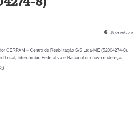
04274-8)
18 de outubro
ador
CERPAM – Centro de Reabilitação S/S Ltda-ME
(52004274-8),
d Local, Intercâmbio Federativo e Nacional
em novo endereço:
-RJ