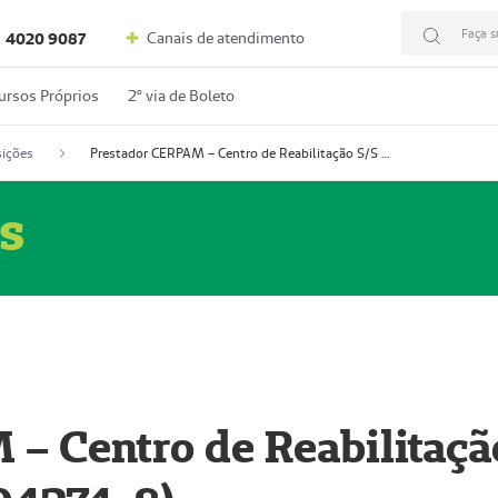
Faça s
Canais de atendimento
4020 9087
ursos Próprios
2º via de Boleto
ições
Prestador CERPAM – Centro de Reabilitação S/S Ltda-ME (52004274-8)
s
– Centro de Reabilitaçã