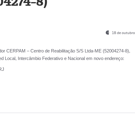
04274-8)
18 de outubro
ador
CERPAM – Centro de Reabilitação S/S Ltda-ME
(52004274-8),
d Local, Intercâmbio Federativo e Nacional
em novo endereço:
-RJ