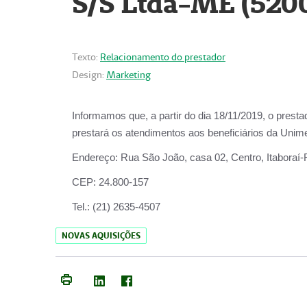
S/S Ltda-ME (520
Texto:
Relacionamento do prestador
Design:
Marketing
Informamos que, a partir do dia
18/11/2019
, o prest
prestará os atendimentos aos beneficiários da
Unime
Endereço:
Rua São João, casa 02, Centro, Itaboraí
CEP:
24.800-157
Tel.:
(21) 2635-4507
NOVAS AQUISIÇÕES