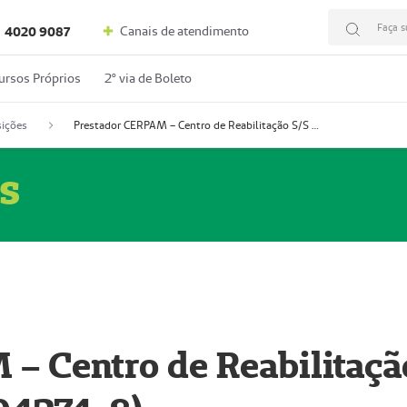
Faça s
Canais de atendimento
4020 9087
ursos Próprios
2º via de Boleto
ições
Prestador CERPAM – Centro de Reabilitação S/S Ltda-ME (52004274-8)
s
– Centro de Reabilitaçã