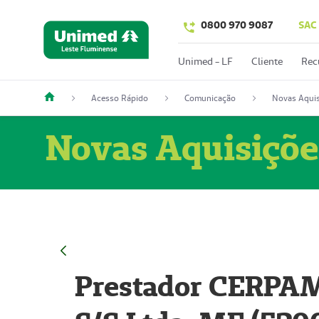
0800 970 9087
SAC
Unimed - LF
Cliente
Rec
Acesso Rápido
Comunicação
Novas Aquis
Novas Aquisiçõe
Prestador CERPAM 