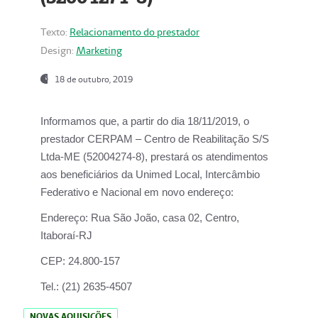
Texto:
Relacionamento do prestador
Design:
Marketing
18 de outubro, 2019
Informamos que, a partir do dia
18/11/2019
, o
prestador
CERPAM – Centro de Reabilitação S/S
Ltda-ME
(52004274-8), prestará os atendimentos
aos beneficiários da
Unimed Local, Intercâmbio
Federativo e Nacional
em novo endereço:
Endereço:
Rua São João, casa 02, Centro,
Itaboraí-RJ
CEP:
24.800-157
Tel.:
(21) 2635-4507
NOVAS AQUISIÇÕES