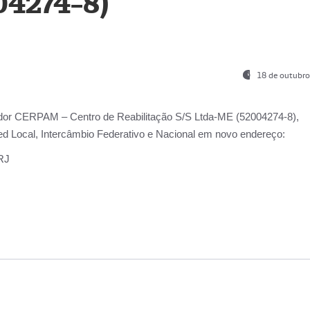
04274-8)
18 de outubro
ador
CERPAM – Centro de Reabilitação S/S Ltda-ME
(52004274-8),
d Local, Intercâmbio Federativo e Nacional
em novo endereço:
-RJ