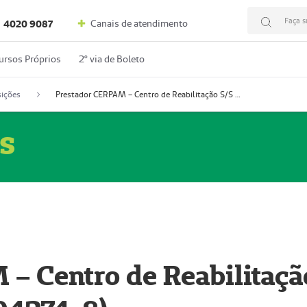
Faça s
Canais de atendimento
4020 9087
ursos Próprios
2º via de Boleto
ições
Prestador CERPAM – Centro de Reabilitação S/S Ltda-ME (52004274-8)
s
– Centro de Reabilitaçã