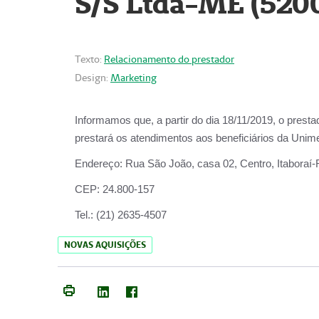
S/S Ltda-ME (520
Texto:
Relacionamento do prestador
Design:
Marketing
Informamos que, a partir do dia
18/11/2019
, o prest
prestará os atendimentos aos beneficiários da
Unime
Endereço:
Rua São João, casa 02, Centro, Itaboraí
CEP:
24.800-157
Tel.:
(21) 2635-4507
NOVAS AQUISIÇÕES