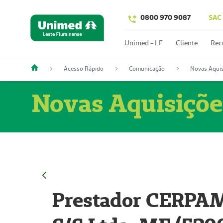
0800 970 9087
SAC
Unimed - LF
Cliente
Rec
Acesso Rápido
Comunicação
Novas Aquis
Novas Aquisiçõe
Prestador CERPAM 