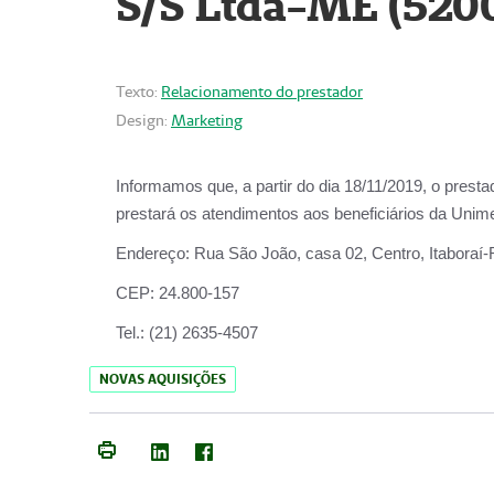
S/S Ltda-ME (520
Texto:
Relacionamento do prestador
Design:
Marketing
Informamos que, a partir do dia
18/11/2019
, o prest
prestará os atendimentos aos beneficiários da
Unime
Endereço:
Rua São João, casa 02, Centro, Itaboraí
CEP:
24.800-157
Tel.:
(21) 2635-4507
NOVAS AQUISIÇÕES