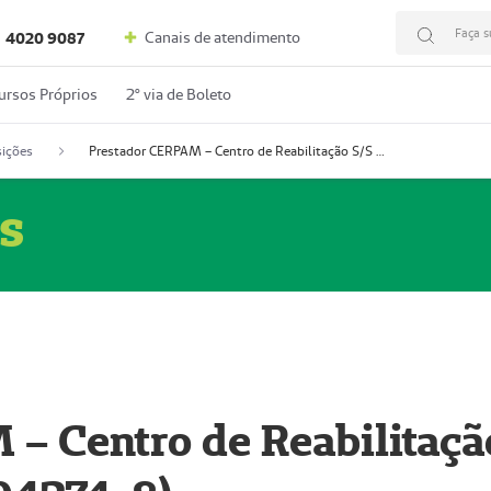
Faça s
Canais de atendimento
4020 9087
ursos Próprios
2º via de Boleto
ições
Prestador CERPAM – Centro de Reabilitação S/S Ltda-ME (52004274-8)
s
– Centro de Reabilitaçã