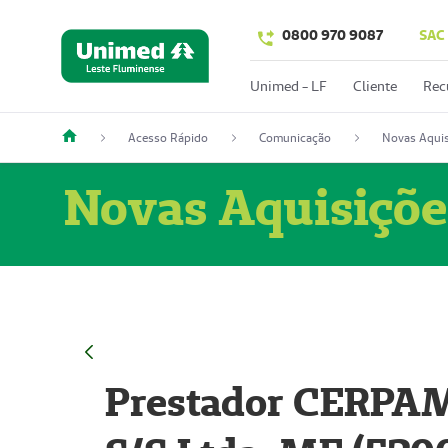
0800 970 9087
SAC
Unimed - LF
Cliente
Rec
Acesso Rápido
Comunicação
Novas Aquis
Novas Aquisiçõe
Prestador CERPAM 