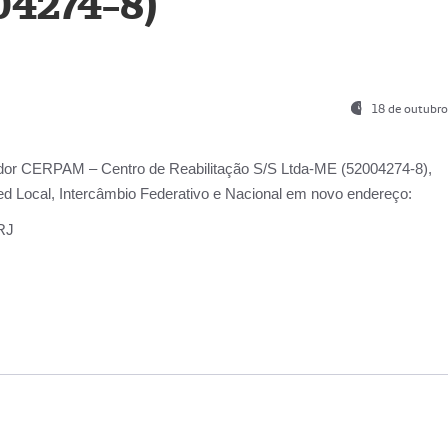
04274-8)
18 de outubro
ador
CERPAM – Centro de Reabilitação S/S Ltda-ME
(52004274-8),
d Local, Intercâmbio Federativo e Nacional
em novo endereço:
-RJ