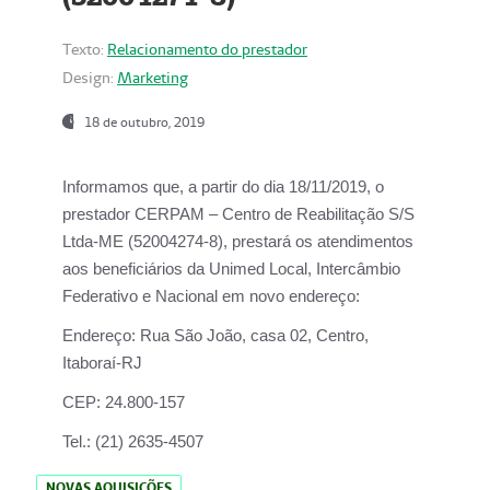
Texto:
Relacionamento do prestador
Design:
Marketing
18 de outubro, 2019
Informamos que, a partir do dia
18/11/2019
, o
prestador
CERPAM – Centro de Reabilitação S/S
Ltda-ME
(52004274-8), prestará os atendimentos
aos beneficiários da
Unimed Local, Intercâmbio
Federativo e Nacional
em novo endereço:
Endereço:
Rua São João, casa 02, Centro,
Itaboraí-RJ
CEP:
24.800-157
Tel.:
(21) 2635-4507
NOVAS AQUISIÇÕES