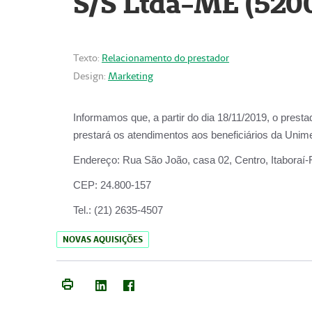
S/S Ltda-ME (520
Texto:
Relacionamento do prestador
Design:
Marketing
Informamos que, a partir do dia
18/11/2019
, o prest
prestará os atendimentos aos beneficiários da
Unime
Endereço:
Rua São João, casa 02, Centro, Itaboraí
CEP:
24.800-157
Tel.:
(21) 2635-4507
NOVAS AQUISIÇÕES