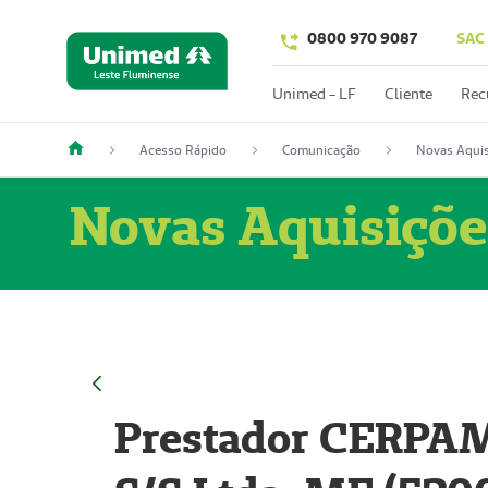
0800 970 9087
SAC
Unimed - LF
Cliente
Rec
Acesso Rápido
Comunicação
Novas Aquis
Novas Aquisiçõe
Prestador CERPAM 