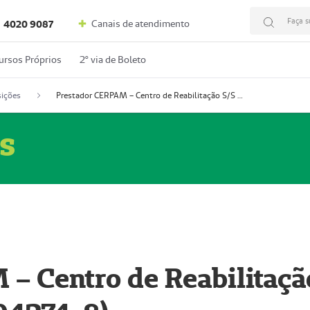
Faça s
Canais de atendimento
4020 9087
ursos Próprios
2º via de Boleto
ições
Prestador CERPAM – Centro de Reabilitação S/S Ltda-ME (52004274-8)
s
– Centro de Reabilitaçã