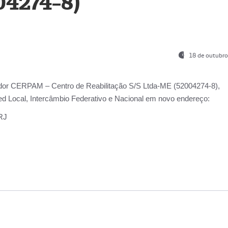
04274-8)
18 de outubro
ador
CERPAM – Centro de Reabilitação S/S Ltda-ME
(52004274-8),
d Local, Intercâmbio Federativo e Nacional
em novo endereço:
-RJ