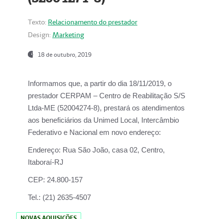
Texto:
Relacionamento do prestador
Design:
Marketing
18 de outubro, 2019
Informamos que, a partir do dia
18/11/2019
, o
prestador
CERPAM – Centro de Reabilitação S/S
Ltda-ME
(52004274-8), prestará os atendimentos
aos beneficiários da
Unimed Local, Intercâmbio
Federativo e Nacional
em novo endereço:
Endereço:
Rua São João, casa 02, Centro,
Itaboraí-RJ
CEP:
24.800-157
Tel.:
(21) 2635-4507
NOVAS AQUISIÇÕES