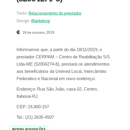
Texto:
Relacionamento do prestador
Design:
Marketing
18 de outubro, 2019
Informamos que, a partir do dia
18/11/2019
, o
prestador
CERPAM – Centro de Reabilitação S/S
Ltda-ME
(52004274-8), prestará os atendimentos
aos beneficiários da
Unimed Local, Intercâmbio
Federativo e Nacional
em novo endereço:
Endereço:
Rua São João, casa 02, Centro,
Itaboraí-RJ
CEP:
24.800-157
Tel.:
(21) 2635-4507
NOVAS AQUISIÇÕES