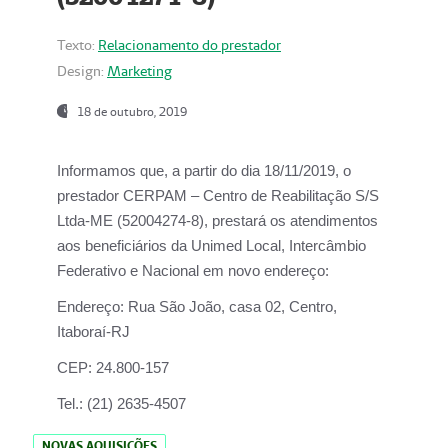
Texto:
Relacionamento do prestador
Design:
Marketing
18 de outubro, 2019
Informamos que, a partir do dia
18/11/2019
, o
prestador
CERPAM – Centro de Reabilitação S/S
Ltda-ME
(52004274-8), prestará os atendimentos
aos beneficiários da
Unimed Local, Intercâmbio
Federativo e Nacional
em novo endereço:
Endereço:
Rua São João, casa 02, Centro,
Itaboraí-RJ
CEP:
24.800-157
Tel.:
(21) 2635-4507
NOVAS AQUISIÇÕES