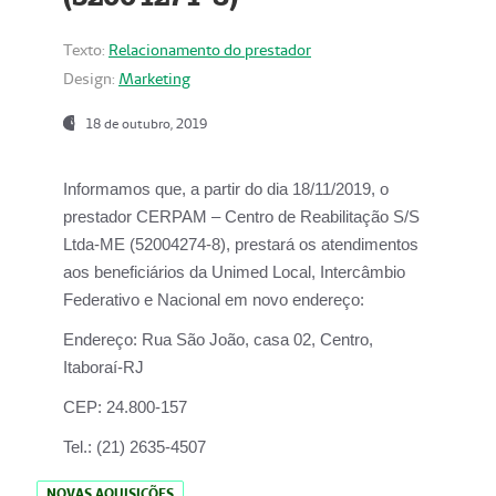
Texto:
Relacionamento do prestador
Design:
Marketing
18 de outubro, 2019
Informamos que, a partir do dia
18/11/2019
, o
prestador
CERPAM – Centro de Reabilitação S/S
Ltda-ME
(52004274-8), prestará os atendimentos
aos beneficiários da
Unimed Local, Intercâmbio
Federativo e Nacional
em novo endereço:
Endereço:
Rua São João, casa 02, Centro,
Itaboraí-RJ
CEP:
24.800-157
Tel.:
(21) 2635-4507
NOVAS AQUISIÇÕES