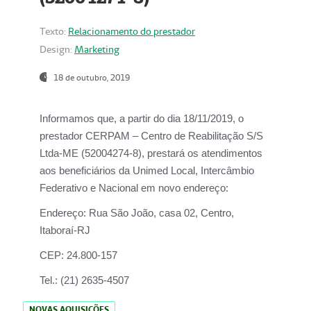
Texto:
Relacionamento do prestador
Design:
Marketing
18 de outubro, 2019
Informamos que, a partir do dia
18/11/2019
, o
prestador
CERPAM – Centro de Reabilitação S/S
Ltda-ME
(52004274-8), prestará os atendimentos
aos beneficiários da
Unimed Local, Intercâmbio
Federativo e Nacional
em novo endereço:
Endereço:
Rua São João, casa 02, Centro,
Itaboraí-RJ
CEP:
24.800-157
Tel.:
(21) 2635-4507
NOVAS AQUISIÇÕES