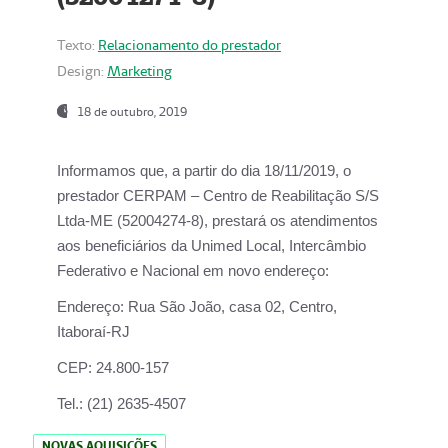
Texto:
Relacionamento do prestador
Design:
Marketing
18 de outubro, 2019
Informamos que, a partir do dia
18/11/2019
, o
prestador
CERPAM – Centro de Reabilitação S/S
Ltda-ME
(52004274-8), prestará os atendimentos
aos beneficiários da
Unimed Local, Intercâmbio
Federativo e Nacional
em novo endereço:
Endereço:
Rua São João, casa 02, Centro,
Itaboraí-RJ
CEP:
24.800-157
Tel.:
(21) 2635-4507
NOVAS AQUISIÇÕES