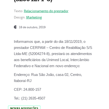
Texto:
Relacionamento do prestador
Design:
Marketing
18 de outubro, 2019
Informamos que, a partir do dia
18/11/2019
, o
prestador
CERPAM – Centro de Reabilitação S/S
Ltda-ME
(52004274-8), prestará os atendimentos
aos beneficiários da
Unimed Local, Intercâmbio
Federativo e Nacional
em novo endereço:
Endereço:
Rua São João, casa 02, Centro,
Itaboraí-RJ
CEP:
24.800-157
Tel.:
(21) 2635-4507
NOVAS AQUISIÇÕES