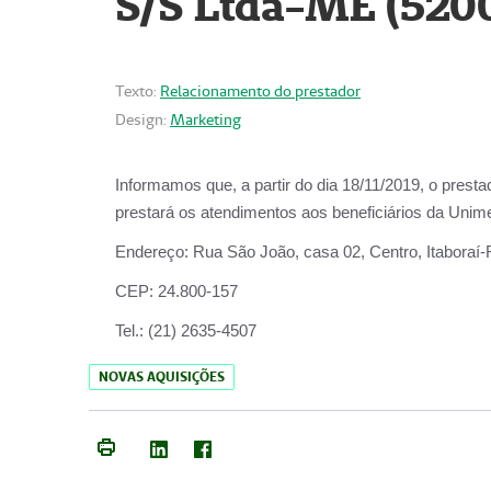
S/S Ltda-ME (520
Texto:
Relacionamento do prestador
Design:
Marketing
Informamos que, a partir do dia
18/11/2019
, o prest
prestará os atendimentos aos beneficiários da
Unime
Endereço:
Rua São João, casa 02, Centro, Itaboraí
CEP:
24.800-157
Tel.:
(21) 2635-4507
NOVAS AQUISIÇÕES