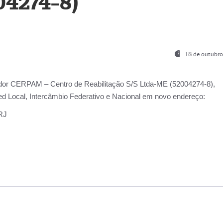
04274-8)
18 de outubro
ador
CERPAM – Centro de Reabilitação S/S Ltda-ME
(52004274-8),
d Local, Intercâmbio Federativo e Nacional
em novo endereço:
-RJ