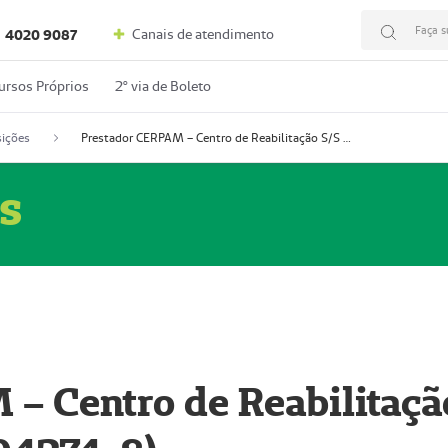
Faça s
Canais de atendimento
4020 9087
ursos Próprios
2º via de Boleto
ições
Prestador CERPAM – Centro de Reabilitação S/S Ltda-ME (52004274-8)
s
– Centro de Reabilitaçã