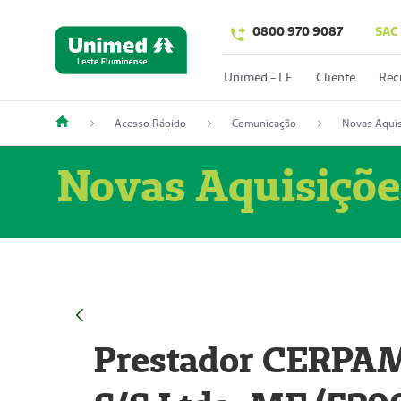
0800 970 9087
SAC
Unimed - LF
Cliente
Rec
Acesso Rápido
Comunicação
Novas Aquis
Novas Aquisiçõe
Prestador CERPAM 