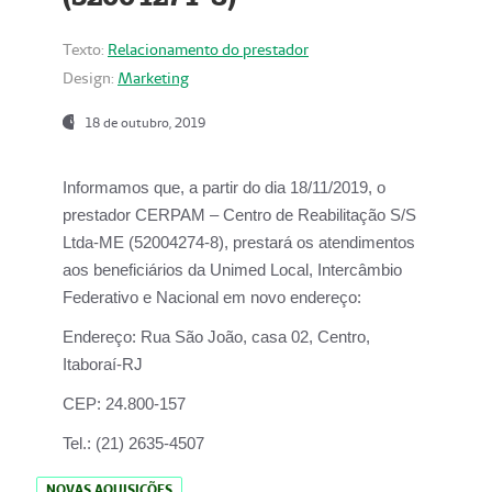
Texto:
Relacionamento do prestador
Design:
Marketing
18 de outubro, 2019
Informamos que, a partir do dia
18/11/2019
, o
prestador
CERPAM – Centro de Reabilitação S/S
Ltda-ME
(52004274-8), prestará os atendimentos
aos beneficiários da
Unimed Local, Intercâmbio
Federativo e Nacional
em novo endereço:
Endereço:
Rua São João, casa 02, Centro,
Itaboraí-RJ
CEP:
24.800-157
Tel.:
(21) 2635-4507
NOVAS AQUISIÇÕES