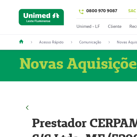
0800 970 9087
SAC
Unimed - LF
Cliente
Rec
Acesso Rápido
Comunicação
Novas Aquis
Novas Aquisiçõe
Prestador CERPAM 