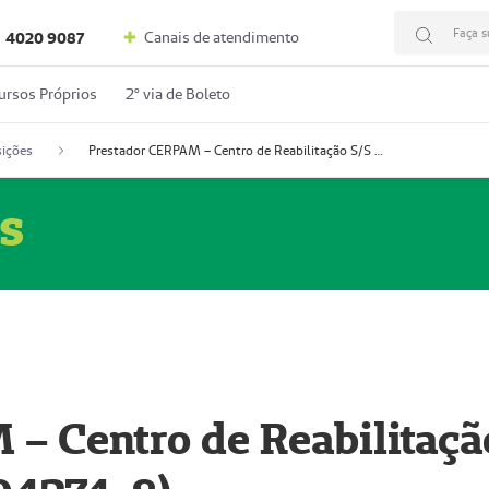
Faça s
Canais de atendimento
4020 9087
ursos Próprios
2º via de Boleto
ições
Prestador CERPAM – Centro de Reabilitação S/S Ltda-ME (52004274-8)
s
– Centro de Reabilitaçã