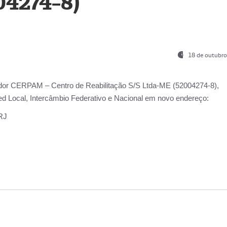
04274-8)
18 de outubro
ador
CERPAM – Centro de Reabilitação S/S Ltda-ME
(52004274-8),
d Local, Intercâmbio Federativo e Nacional
em novo endereço:
-RJ