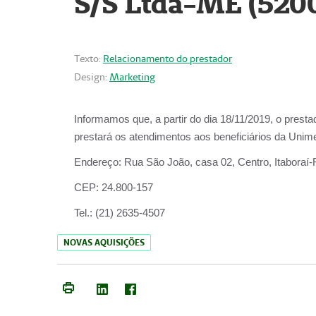
S/S Ltda-ME (520
Texto:
Relacionamento do prestador
Design:
Marketing
Informamos que, a partir do dia
18/11/2019
, o prest
prestará os atendimentos aos beneficiários da
Unime
Endereço:
Rua São João, casa 02, Centro, Itaboraí
CEP:
24.800-157
Tel.:
(21) 2635-4507
NOVAS AQUISIÇÕES