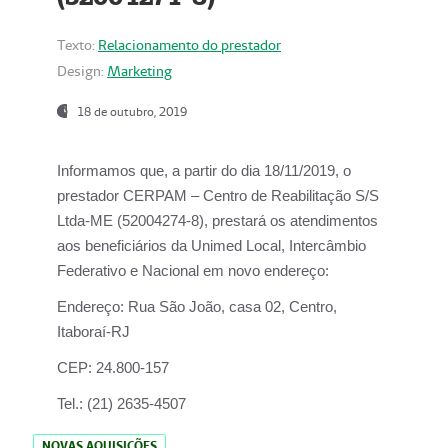
Texto:
Relacionamento do prestador
Design:
Marketing
18 de outubro, 2019
Informamos que, a partir do dia
18/11/2019
, o
prestador
CERPAM – Centro de Reabilitação S/S
Ltda-ME
(52004274-8), prestará os atendimentos
aos beneficiários da
Unimed Local, Intercâmbio
Federativo e Nacional
em novo endereço:
Endereço:
Rua São João, casa 02, Centro,
Itaboraí-RJ
CEP:
24.800-157
Tel.:
(21) 2635-4507
NOVAS AQUISIÇÕES