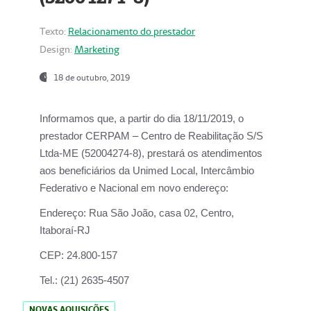
Texto:
Relacionamento do prestador
Design:
Marketing
18 de outubro, 2019
Informamos que, a partir do dia
18/11/2019
, o
prestador
CERPAM – Centro de Reabilitação S/S
Ltda-ME
(52004274-8), prestará os atendimentos
aos beneficiários da
Unimed Local, Intercâmbio
Federativo e Nacional
em novo endereço:
Endereço:
Rua São João, casa 02, Centro,
Itaboraí-RJ
CEP:
24.800-157
Tel.:
(21) 2635-4507
NOVAS AQUISIÇÕES