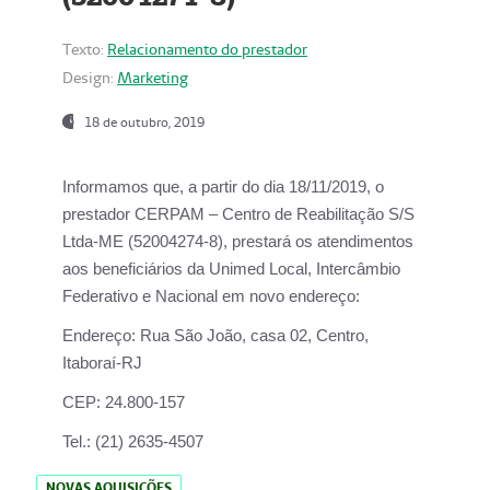
Texto:
Relacionamento do prestador
Design:
Marketing
18 de outubro, 2019
Informamos que, a partir do dia
18/11/2019
, o
prestador
CERPAM – Centro de Reabilitação S/S
Ltda-ME
(52004274-8), prestará os atendimentos
aos beneficiários da
Unimed Local, Intercâmbio
Federativo e Nacional
em novo endereço:
Endereço:
Rua São João, casa 02, Centro,
Itaboraí-RJ
CEP:
24.800-157
Tel.:
(21) 2635-4507
NOVAS AQUISIÇÕES