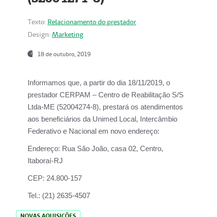
Texto:
Relacionamento do prestador
Design:
Marketing
18 de outubro, 2019
Informamos que, a partir do dia
18/11/2019
, o
prestador
CERPAM – Centro de Reabilitação S/S
Ltda-ME
(52004274-8), prestará os atendimentos
aos beneficiários da
Unimed Local, Intercâmbio
Federativo e Nacional
em novo endereço:
Endereço:
Rua São João, casa 02, Centro,
Itaboraí-RJ
CEP:
24.800-157
Tel.:
(21) 2635-4507
NOVAS AQUISIÇÕES