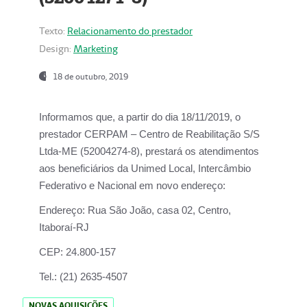
Texto:
Relacionamento do prestador
Design:
Marketing
18 de outubro, 2019
Informamos que, a partir do dia
18/11/2019
, o
prestador
CERPAM – Centro de Reabilitação S/S
Ltda-ME
(52004274-8), prestará os atendimentos
aos beneficiários da
Unimed Local, Intercâmbio
Federativo e Nacional
em novo endereço:
Endereço:
Rua São João, casa 02, Centro,
Itaboraí-RJ
CEP:
24.800-157
Tel.:
(21) 2635-4507
NOVAS AQUISIÇÕES