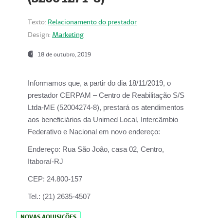
Texto:
Relacionamento do prestador
Design:
Marketing
18 de outubro, 2019
Informamos que, a partir do dia
18/11/2019
, o
prestador
CERPAM – Centro de Reabilitação S/S
Ltda-ME
(52004274-8), prestará os atendimentos
aos beneficiários da
Unimed Local, Intercâmbio
Federativo e Nacional
em novo endereço:
Endereço:
Rua São João, casa 02, Centro,
Itaboraí-RJ
CEP:
24.800-157
Tel.:
(21) 2635-4507
NOVAS AQUISIÇÕES