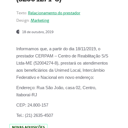
Texto:
Relacionamento do prestador
Design:
Marketing
18 de outubro, 2019
Informamos que, a partir do dia
18/11/2019
, o
prestador
CERPAM – Centro de Reabilitação S/S
Ltda-ME
(52004274-8), prestará os atendimentos
aos beneficiários da
Unimed Local, Intercâmbio
Federativo e Nacional
em novo endereço:
Endereço:
Rua São João, casa 02, Centro,
Itaboraí-RJ
CEP:
24.800-157
Tel.:
(21) 2635-4507
NOVAS AQUISIÇÕES