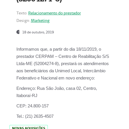
Texto:
Relacionamento do prestador
Design:
Marketing
18 de outubro, 2019
Informamos que, a partir do dia
18/11/2019
, o
prestador
CERPAM – Centro de Reabilitação S/S
Ltda-ME
(52004274-8), prestará os atendimentos
aos beneficiários da
Unimed Local, Intercâmbio
Federativo e Nacional
em novo endereço:
Endereço:
Rua São João, casa 02, Centro,
Itaboraí-RJ
CEP:
24.800-157
Tel.:
(21) 2635-4507
NOVAS AQUISIÇÕES