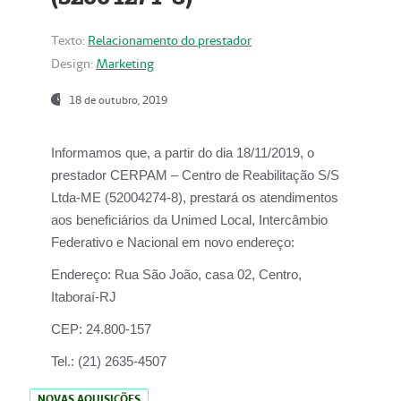
Texto:
Relacionamento do prestador
Design:
Marketing
18 de outubro, 2019
Informamos que, a partir do dia
18/11/2019
, o
prestador
CERPAM – Centro de Reabilitação S/S
Ltda-ME
(52004274-8), prestará os atendimentos
aos beneficiários da
Unimed Local, Intercâmbio
Federativo e Nacional
em novo endereço:
Endereço:
Rua São João, casa 02, Centro,
Itaboraí-RJ
CEP:
24.800-157
Tel.:
(21) 2635-4507
NOVAS AQUISIÇÕES