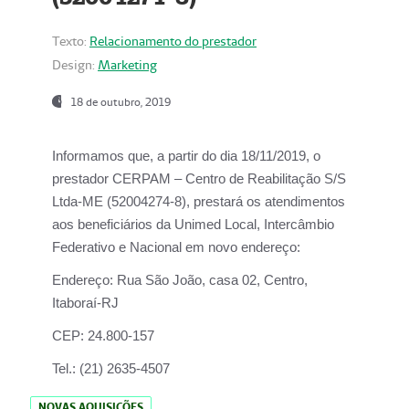
Texto:
Relacionamento do prestador
Design:
Marketing
18 de outubro, 2019
Informamos que, a partir do dia
18/11/2019
, o
prestador
CERPAM – Centro de Reabilitação S/S
Ltda-ME
(52004274-8), prestará os atendimentos
aos beneficiários da
Unimed Local, Intercâmbio
Federativo e Nacional
em novo endereço:
Endereço:
Rua São João, casa 02, Centro,
Itaboraí-RJ
CEP:
24.800-157
Tel.:
(21) 2635-4507
NOVAS AQUISIÇÕES