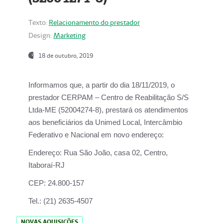
Texto:
Relacionamento do prestador
Design:
Marketing
18 de outubro, 2019
Informamos que, a partir do dia
18/11/2019
, o
prestador
CERPAM – Centro de Reabilitação S/S
Ltda-ME
(52004274-8), prestará os atendimentos
aos beneficiários da
Unimed Local, Intercâmbio
Federativo e Nacional
em novo endereço:
Endereço:
Rua São João, casa 02, Centro,
Itaboraí-RJ
CEP:
24.800-157
Tel.:
(21) 2635-4507
NOVAS AQUISIÇÕES