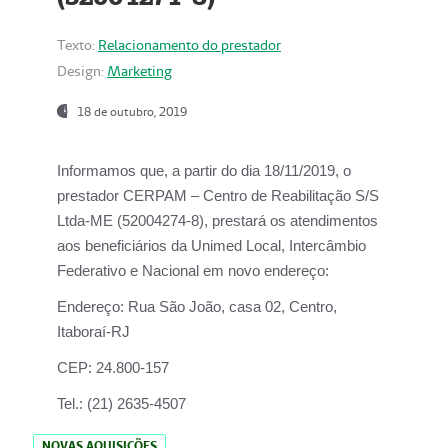
Texto:
Relacionamento do prestador
Design:
Marketing
18 de outubro, 2019
Informamos que, a partir do dia
18/11/2019
, o
prestador
CERPAM – Centro de Reabilitação S/S
Ltda-ME
(52004274-8), prestará os atendimentos
aos beneficiários da
Unimed Local, Intercâmbio
Federativo e Nacional
em novo endereço:
Endereço:
Rua São João, casa 02, Centro,
Itaboraí-RJ
CEP:
24.800-157
Tel.:
(21) 2635-4507
NOVAS AQUISIÇÕES