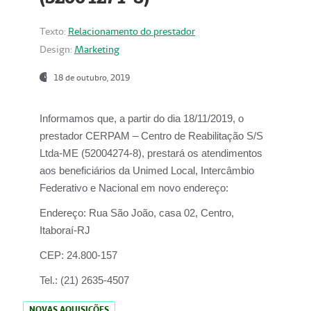
Texto:
Relacionamento do prestador
Design:
Marketing
18 de outubro, 2019
Informamos que, a partir do dia
18/11/2019
, o
prestador
CERPAM – Centro de Reabilitação S/S
Ltda-ME
(52004274-8), prestará os atendimentos
aos beneficiários da
Unimed Local, Intercâmbio
Federativo e Nacional
em novo endereço:
Endereço:
Rua São João, casa 02, Centro,
Itaboraí-RJ
CEP:
24.800-157
Tel.:
(21) 2635-4507
NOVAS AQUISIÇÕES