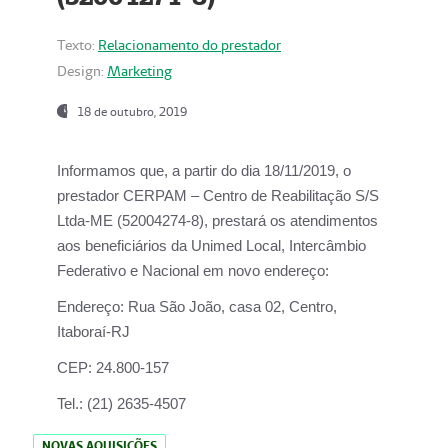
Texto:
Relacionamento do prestador
Design:
Marketing
18 de outubro, 2019
Informamos que, a partir do dia
18/11/2019
, o
prestador
CERPAM – Centro de Reabilitação S/S
Ltda-ME
(52004274-8), prestará os atendimentos
aos beneficiários da
Unimed Local, Intercâmbio
Federativo e Nacional
em novo endereço:
Endereço:
Rua São João, casa 02, Centro,
Itaboraí-RJ
CEP:
24.800-157
Tel.:
(21) 2635-4507
NOVAS AQUISIÇÕES