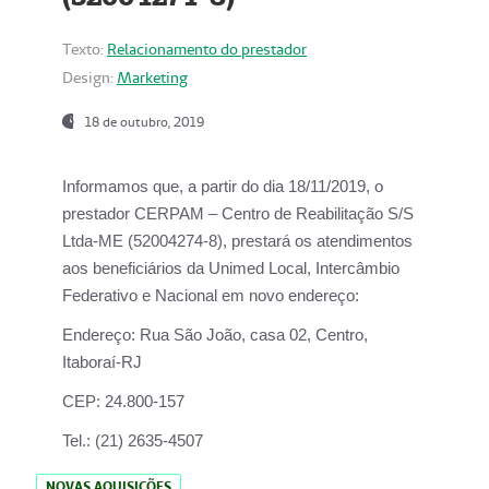
Texto:
Relacionamento do prestador
Design:
Marketing
18 de outubro, 2019
Informamos que, a partir do dia
18/11/2019
, o
prestador
CERPAM – Centro de Reabilitação S/S
Ltda-ME
(52004274-8), prestará os atendimentos
aos beneficiários da
Unimed Local, Intercâmbio
Federativo e Nacional
em novo endereço:
Endereço:
Rua São João, casa 02, Centro,
Itaboraí-RJ
CEP:
24.800-157
Tel.:
(21) 2635-4507
NOVAS AQUISIÇÕES