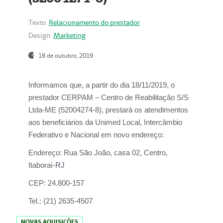
Texto:
Relacionamento do prestador
Design:
Marketing
18 de outubro, 2019
Informamos que, a partir do dia
18/11/2019
, o
prestador
CERPAM – Centro de Reabilitação S/S
Ltda-ME
(52004274-8), prestará os atendimentos
aos beneficiários da
Unimed Local, Intercâmbio
Federativo e Nacional
em novo endereço:
Endereço:
Rua São João, casa 02, Centro,
Itaboraí-RJ
CEP:
24.800-157
Tel.:
(21) 2635-4507
NOVAS AQUISIÇÕES