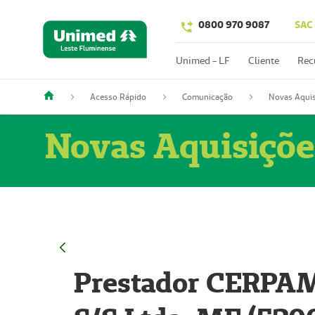
0800 970 9087
SAC
Unimed - LF
Cliente
Rec
Acesso Rápido
Comunicação
Novas Aquis
Novas Aquisiçõe
Prestador CERPAM 