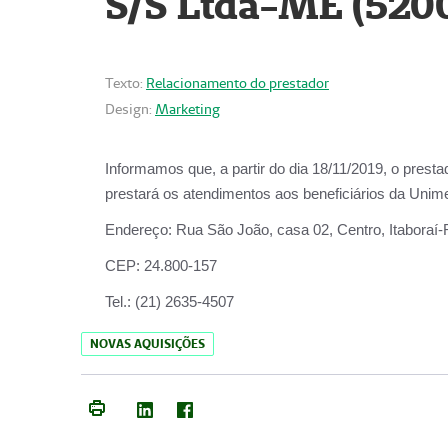
S/S Ltda-ME (520
Texto:
Relacionamento do prestador
Design:
Marketing
Informamos que, a partir do dia
18/11/2019
, o prest
prestará os atendimentos aos beneficiários da
Unime
Endereço:
Rua São João, casa 02, Centro, Itaboraí
CEP:
24.800-157
Tel.:
(21) 2635-4507
NOVAS AQUISIÇÕES