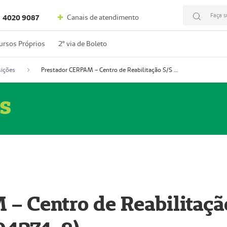
Faça s
Canais de atendimento
4020 9087
ursos Próprios
2º via de Boleto
ições
Prestador CERPAM – Centro de Reabilitação S/S Ltda-ME (52004274-8)
s
– Centro de Reabilitaçã