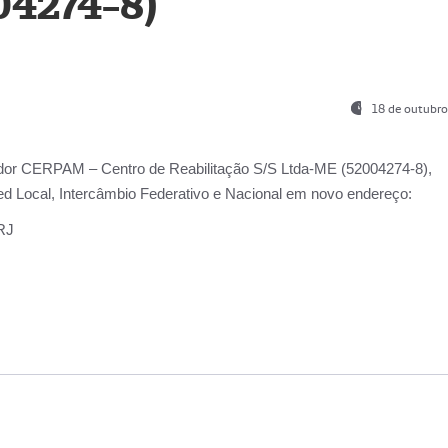
04274-8)
18 de outubro
ador
CERPAM – Centro de Reabilitação S/S Ltda-ME
(52004274-8),
d Local, Intercâmbio Federativo e Nacional
em novo endereço:
-RJ