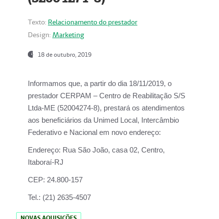
Texto:
Relacionamento do prestador
Design:
Marketing
18 de outubro, 2019
Informamos que, a partir do dia
18/11/2019
, o
prestador
CERPAM – Centro de Reabilitação S/S
Ltda-ME
(52004274-8), prestará os atendimentos
aos beneficiários da
Unimed Local, Intercâmbio
Federativo e Nacional
em novo endereço:
Endereço:
Rua São João, casa 02, Centro,
Itaboraí-RJ
CEP:
24.800-157
Tel.:
(21) 2635-4507
NOVAS AQUISIÇÕES