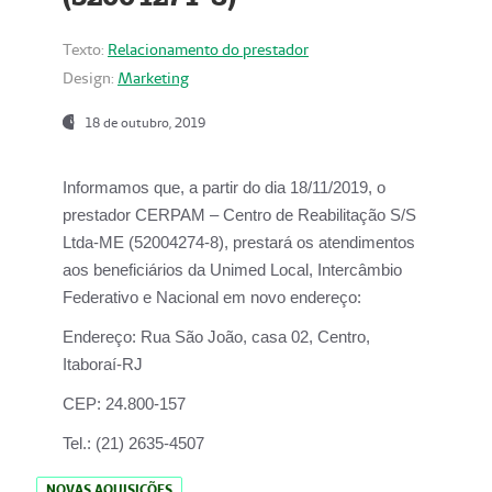
Texto:
Relacionamento do prestador
Design:
Marketing
18 de outubro, 2019
Informamos que, a partir do dia
18/11/2019
, o
prestador
CERPAM – Centro de Reabilitação S/S
Ltda-ME
(52004274-8), prestará os atendimentos
aos beneficiários da
Unimed Local, Intercâmbio
Federativo e Nacional
em novo endereço:
Endereço:
Rua São João, casa 02, Centro,
Itaboraí-RJ
CEP:
24.800-157
Tel.:
(21) 2635-4507
NOVAS AQUISIÇÕES