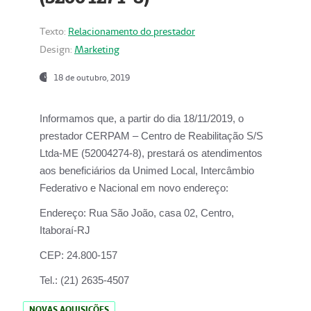
Texto:
Relacionamento do prestador
Design:
Marketing
18 de outubro, 2019
Informamos que, a partir do dia
18/11/2019
, o
prestador
CERPAM – Centro de Reabilitação S/S
Ltda-ME
(52004274-8), prestará os atendimentos
aos beneficiários da
Unimed Local, Intercâmbio
Federativo e Nacional
em novo endereço:
Endereço:
Rua São João, casa 02, Centro,
Itaboraí-RJ
CEP:
24.800-157
Tel.:
(21) 2635-4507
NOVAS AQUISIÇÕES