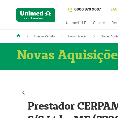
0800 970 9087
SAC
Unimed - LF
Cliente
Rec
Acesso Rápido
Comunicação
Novas Aquis
Novas Aquisiçõe
Prestador CERPAM 