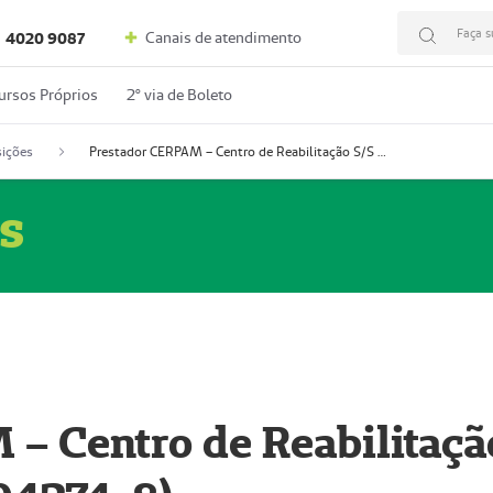
Faça s
Canais de atendimento
4020 9087
ursos Próprios
2º via de Boleto
ições
Prestador CERPAM – Centro de Reabilitação S/S Ltda-ME (52004274-8)
s
– Centro de Reabilitaçã