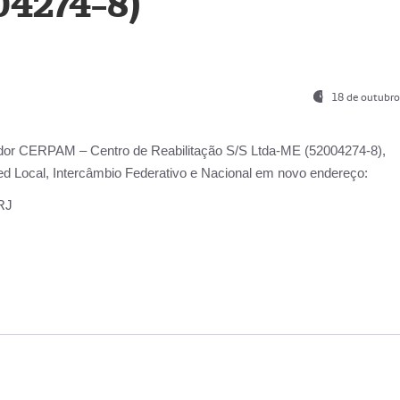
04274-8)
18 de outubro
ador
CERPAM – Centro de Reabilitação S/S Ltda-ME
(52004274-8),
d Local, Intercâmbio Federativo e Nacional
em novo endereço:
-RJ