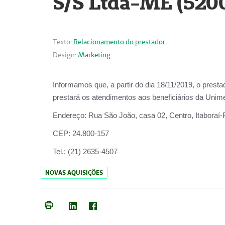
S/S Ltda-ME (520
Texto:
Relacionamento do prestador
Design:
Marketing
Informamos que, a partir do dia
18/11/2019
, o prest
prestará os atendimentos aos beneficiários da
Unime
Endereço:
Rua São João, casa 02, Centro, Itaboraí
CEP:
24.800-157
Tel.:
(21) 2635-4507
NOVAS AQUISIÇÕES